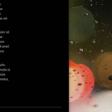
s
ue
s
ue vel
lor sit
at
ctum
it amet
nunc
ulla.
nulla ut
isse
a metus,