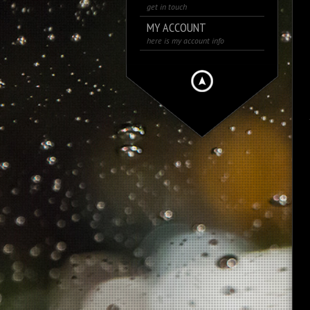
get in touch
MY ACCOUNT
here is my account info