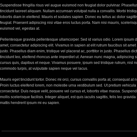
Suspendisse fringilla risus vel augue euismod non feugiat dolor pulvinar. Phasellu
tincidunt laoreet aliquam. Nullam accumsan volutpat nulla a convallis. Morbi tristiq
lobortis diam in eleifend. Mauris et sodales sapien. Donec eu tellus ac dolor sagitti
feugiat. Praesent adipiscing nisi vitae eros luctus porta. Nam nisi mauris, scelerisq
euismod vel, egestas at.
Pellentesque gravida pellentesque ullamcorper. Sed id varius odio. Lorem ipsum do
amet, consectetur adipiscing elit. Vivamus in sapien at elit rutrum faucibus sit amet 
justo. Phasellus diam enim, tristique vel placerat ac, porttitor in justo. Phasellus di
tincidunt leo, eleifend rhoncus ante imperdiet ut. Aenean nunc magna, adipiscing s
cursus quis, dapibus et neque. Vivamus posuere, ipsum sed tristique rutrum, nisl 
commodo turpis, at vulputate sapien neque vel lacus.
Mauris eget tincidunt tortor. Donec mi orci, cursus convallis porta at, consequat at n
Proin luctus eleifend lorem, non molestie urna vestibulum sed. Ut pretium vehicula 
consectetur. Duis neque velit, posuere vel cursus et, lobortis vitae massa. Suspend
mollis scelerisque facilisis. Integer aliquet, est quis iaculis sagittis, felis leo gravid
mattis hendrerit ipsum mi eu sapien.