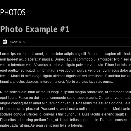
PHOTOS
Photo Example #1
04/20/2013
Lorem ipsum dolor sit amet, consectetur adipiscing elit. Maecenas sapien elit, tinci
non laoreet ac, placerat at massa. Donec iaculis commodo ullamcorper. Proin sed
velit, a interdum velit. Vivamus a tortor vel ligula pulvinar vehicula. Etiam facilisis, t
eget porttitor sollicitudin, nibh mauris vestibulum purus, vel bibendum lacus dolor 
lectus. Morbi id metus eget ligula ultricies dignissim vel nec libero. Curabitur lacus f
fringilla a luctus dapibus, interdum a orci. Morbi ultricies lacus ac purus.
Nunc sollicitudin, nibh ac mollis fringilla, ipsum magna ornare leo, at commodo tell
eget ligula. Fusce eu dui ligula, commodo scelerisque mauris. Curabitur venenatis 
augue consequat sit amet aliquam dolor varius. Phasellus malesuada dolor eu elit 
id tempus turpis placerat. Praesent sit amet erat a nulla semper aliquet. Morbi ante t
sodales congue ultrices id, convallis tincidunt nulla. Duis iaculis eleifend sagittis.
Phasellus adipiscing pretium felis, at dictum tellus imperdiet in. Praesent consectet
malesuada rutrum. Aenean vel ipsum felis, a lobortis.