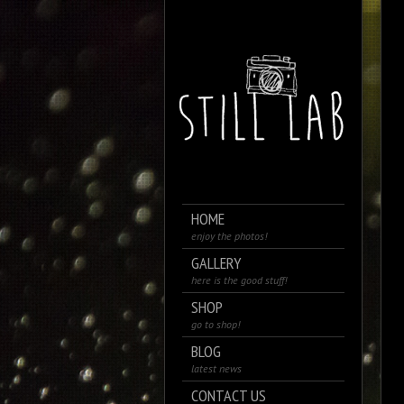
HOME
enjoy the photos!
GALLERY
here is the good stuff!
SHOP
go to shop!
BLOG
latest news
CONTACT US