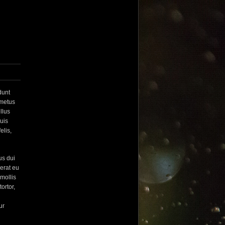
dunt
 metus
ellus
quis
elis,
us dui
erat eu
mollis
ortor,
ur